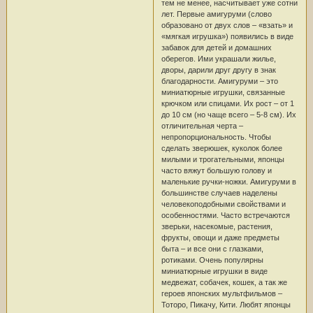
тем не менее, насчитывает уже сотни
лет. Первые амигуруми (слово
образовано от двух слов – «взать» и
«мягкая игрушка») появились в виде
забавок для детей и домашних
оберегов. Ими украшали жилье,
дворы, дарили друг другу в знак
благодарности. Амигуруми – это
миниатюрные игрушки, связанные
крючком или спицами. Их рост – от 1
до 10 см (но чаще всего – 5-8 см). Их
отличительная черта –
непропорциональность. Чтобы
сделать зверюшек, куколок более
милыми и трогательными, японцы
часто вяжут большую голову и
маленькие ручки-ножки. Амигуруми в
большинстве случаев наделены
человекоподобными свойствами и
особенностями. Часто встречаются
зверьки, насекомые, растения,
фрукты, овощи и даже предметы
быта – и все они с глазками,
ротиками. Очень популярны
миниатюрные игрушки в виде
медвежат, собачек, кошек, а так же
героев японских мультфильмов –
Тоторо, Пикачу, Кити. Любят японцы