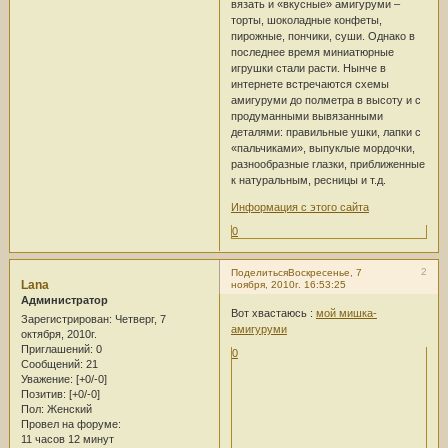
вязать и «вкусные» амигуруми –
торты, шоколадные конфеты,
пирожные, пончики, суши. Однако в
последнее время миниатюрные
игрушки стали расти. Нынче в
интернете встречаются схемы
амигуруми до полметра в высоту и с
продуманными вывязанными
деталями: правильные ушки, лапки с
«пальчиками», выпуклые мордочки,
разнообразные глазки, приближенные
к натуральным, ресницы и т.д.
Информация с этого сайта
0
2
Поделиться
Воскресенье, 7
Lana
ноября, 2010г. 16:53:25
Администратор
Вот хвастаюсь :
мой мишка-
Зарегистрирован
: Четверг, 7
амигуруми
октября, 2010г.
Приглашений:
0
0
Сообщений:
21
Уважение:
[+0/-0]
Позитив:
[+0/-0]
Пол:
Женский
Провел на форуме:
11 часов 12 минут