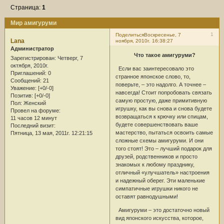
Страница:
1
Мир амигуруми
1
Поделиться
Воскресенье, 7
Lana
ноября, 2010г. 16:38:27
Администратор
Что такое амигуруми?
Зарегистрирован
: Четверг, 7
октября, 2010г.
Если вас заинтересовало это
Приглашений:
0
странное японское слово, то,
Сообщений:
21
поверьте, – это надолго. А точнее –
Уважение:
[+0/-0]
навсегда! Стоит попробовать связать
Позитив:
[+0/-0]
самую простую, даже примитивную
Пол:
Женский
игрушку, как вы снова и снова будете
Провел на форуме:
возвращаться к крючку или спицам,
11 часов 12 минут
будете совершенствовать ваше
Последний визит:
мастерство, пытаться освоить самые
Пятница, 13 мая, 2011г. 12:21:15
сложные схемы амигуруми. И они
того стоят! Это – лучший подарок для
друзей, родственников и просто
знакомых к любому празднику,
отличный «улучшатель» настроения
и надежный оберег. Эти маленькие
симпатичные игрушки никого не
оставят равнодушными!
Амигуруми – это достаточно новый
вид японского искусства, которое,