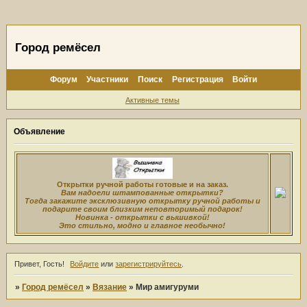
Город ремёсел
Форум
Участники
Поиск
Регистрация
Войти
Активные темы
Объявление
Открытки ручной работы готовые и на заказ.
Вам надоели штампованные открытки?
Тогда закажите эксклюзивную открытку ручной работы и
подарите своим близким неповторимый подарок!
Новинка - открытки с вышивкой!
Это стильно, модно и главное необычно!
Привет, Гость!
Войдите
или
зарегистрируйтесь
.
»
Город ремёсел
»
Вязание
»
Мир амигуруми