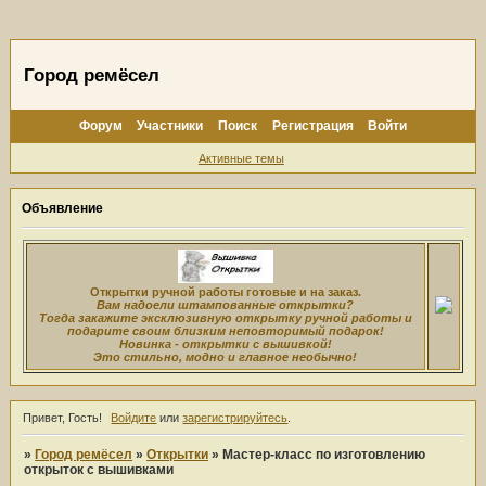
Город ремёсел
Форум
Участники
Поиск
Регистрация
Войти
Активные темы
Объявление
Открытки ручной работы готовые и на заказ.
Вам надоели штампованные открытки?
Тогда закажите эксклюзивную открытку ручной работы и
подарите своим близким неповторимый подарок!
Новинка - открытки с вышивкой!
Это стильно, модно и главное необычно!
Привет, Гость!
Войдите
или
зарегистрируйтесь
.
»
Город ремёсел
»
Открытки
»
Мастер-класс по изготовлению
открыток с вышивками