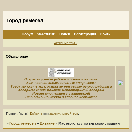
Город ремёсел
Форум
Участники
Поиск
Регистрация
Войти
Активные темы
Объявление
Открытки ручной работы готовые и на заказ.
Вам надоели штампованные открытки?
Тогда закажите эксклюзивную открытку ручной работы и
подарите своим близким неповторимый подарок!
Новинка - открытки с вышивкой!
Это стильно, модно и главное необычно!
Привет, Гость!
Войдите
или
зарегистрируйтесь
.
»
Город ремёсел
»
Вязание
»
Мастер-класс по вязанию спицами