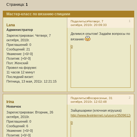
Страница:
1
Мастер-класс по вязанию спицами
1
Поделиться
Четверг, 7
Lana
октября, 2010г. 20:09:33
Администратор
Делимся опытом! Задаём вопросы по
Зарегистрирован
: Четверг, 7
вязанию
октября, 2010г.
Приглашений:
0
0
Сообщений:
21
Уважение:
[+0/-0]
Позитив:
[+0/-0]
Пол:
Женский
Провел на форуме:
11 часов 12 минут
Последний визит:
Пятница, 13 мая, 2011г. 12:21:15
2
Поделиться
Воскресенье, 31
Irina
октября, 2010г. 12:02:48
Новичок
Зайцешарики (елочная игрушка)
Зарегистрирован
: Вторник, 26
http://www.liveinternet.ru/users/3509612/po
октября, 2010г.
Приглашений:
0
0
Сообщений:
6
Уважение:
[+0/-0]
Позитив:
[+0/-0]