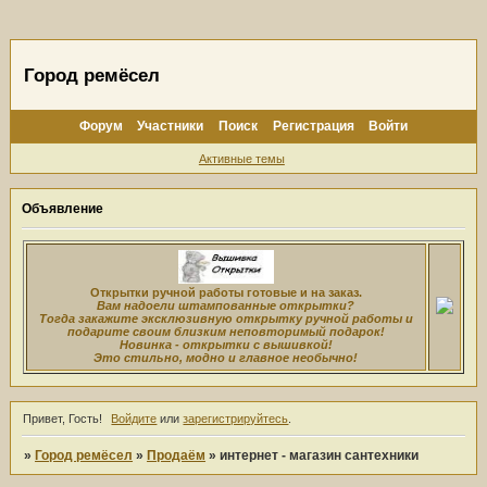
Город ремёсел
Форум
Участники
Поиск
Регистрация
Войти
Активные темы
Объявление
Открытки ручной работы готовые и на заказ.
Вам надоели штампованные открытки?
Тогда закажите эксклюзивную открытку ручной работы и
подарите своим близким неповторимый подарок!
Новинка - открытки с вышивкой!
Это стильно, модно и главное необычно!
Привет, Гость!
Войдите
или
зарегистрируйтесь
.
»
Город ремёсел
»
Продаём
»
интернет - магазин сантехники