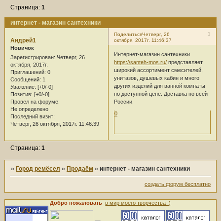
Страница:
1
интернет - магазин сантехники
1
Поделиться
Четверг, 26
Андрей1
октября, 2017г. 11:46:37
Новичок
Интернет-магазин сантехники
Зарегистрирован
: Четверг, 26
https://santeh-mos.ru/
представляет
октября, 2017г.
широкий ассортимент смесителей,
Приглашений:
0
унитазов, душевых кабин и много
Сообщений:
1
других изделий для ванной комнаты
Уважение:
[+0/-0]
по доступной цене. Доставка по всей
Позитив:
[+0/-0]
Провел на форуме:
России.
Не определено
0
Последний визит:
Четверг, 26 октября, 2017г. 11:46:39
Страница:
1
»
Город ремёсел
»
Продаём
»
интернет - магазин сантехники
создать форум бесплатно
Добро пожаловать
в мир моего творчества :)