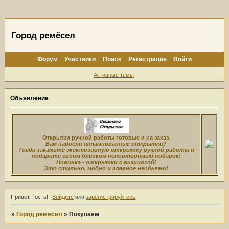
Город ремёсел
Форум
Участники
Поиск
Регистрация
Войти
Активные темы
Объявление
Открытки ручной работы готовые и на заказ.
Вам надоели штампованные открытки?
Тогда закажите эксклюзивную открытку ручной работы и
подарите своим близким неповторимый подарок!
Новинка - открытки с вышивкой!
Это стильно, модно и главное необычно!
Привет, Гость!
Войдите
или
зарегистрируйтесь
.
»
Город ремёсел
»
Покупаем